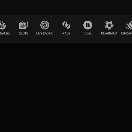
 GAMES
SLOTS
LIVE CASINO
RACE
TOGEL
OLAHRAGA
CRASH