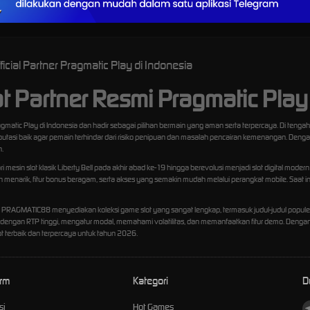
cial Partner Pragmatic Play di Indonesia
t Partner Resmi Pragmatic Play
agmatic Play di Indonesia dan hadir sebagai pilihan bermain yang aman serta terpercaya. Di teng
tasi baik agar pemain terhindar dari risiko penipuan dan masalah pencairan kemenangan. Den
.
i mesin slot klasik Liberty Bell pada akhir abad ke-19 hingga berevolusi menjadi slot digital mode
 menarik, fitur bonus beragam, serta akses yang semakin mudah melalui perangkat mobile. Saat in
 PRAGMATIC88 menyediakan koleksi game slot yang sangat lengkap, termasuk judul-judul populer s
ame dengan RTP tinggi, mengatur modal, memahami volatilitas, dan memanfaatkan fitur demo. Deng
ot terbaik dan terpercaya untuk tahun 2026.
orm
Kategori
D
si
Hot Games