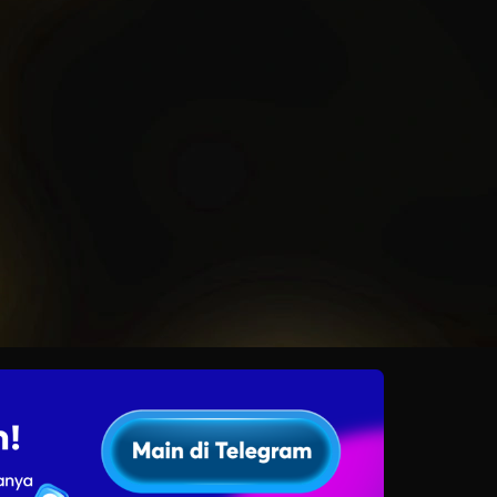
Pindai kod
untuk Un
Android 