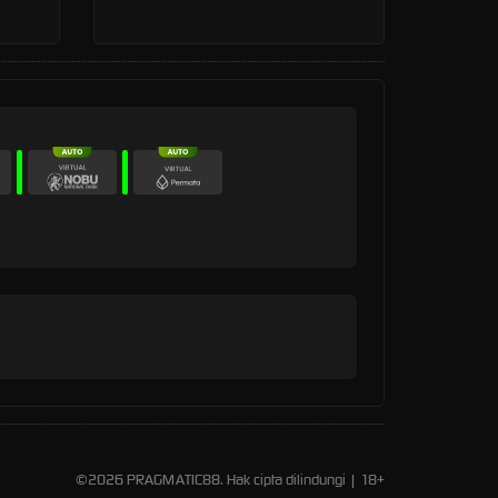
©2026 PRAGMATIC88. Hak cipta dilindungi | 18+