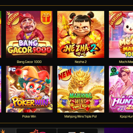
Bang Gacor 1000
Nezha 2
Mochi Ma
Poker Win
Mahjong Wins Triple Pot
Kpop Hun