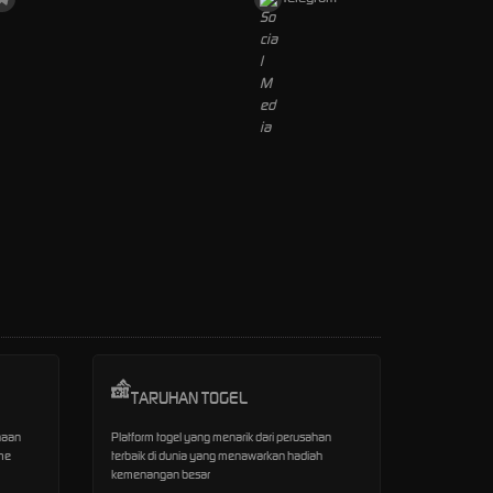
TARUHAN TOGEL
haan
Platform togel yang menarik dari perusahan
ame
terbaik di dunia yang menawarkan hadiah
kemenangan besar