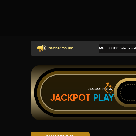
Pemberitahuan
rtual Sports pada 30-Jun-2026 dari 15.00.00 sampai 30-Sep-2026 15.00.00. Selama waktu ini, P
JACKPOT
PLAY