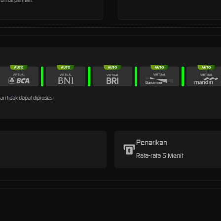
an tidak dapat diproses
Penarikan
Rata-rata 5 Menit