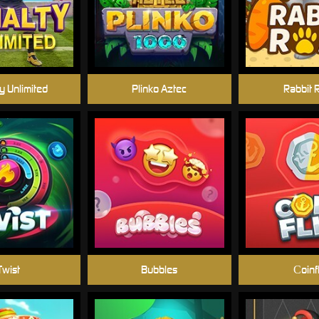
y Unlimited
Plinko Aztec
Rabbit 
Twist
Bubbles
Сoinfl