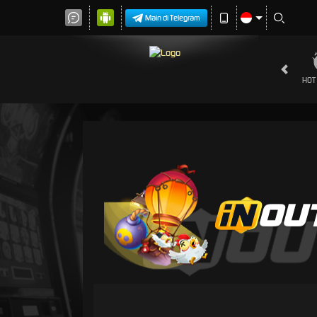
Main di Telegram
HOT