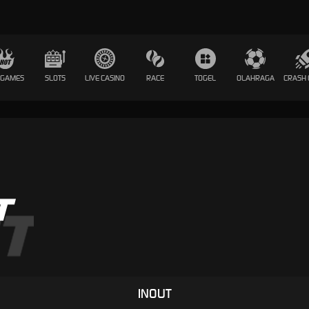
 GAMES
SLOTS
LIVE CASINO
RACE
TOGEL
OLAHRAGA
CRASH
INOUT