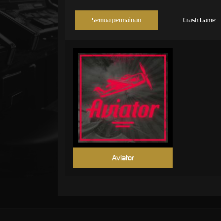
Semua permainan
Crash Game
Aviator