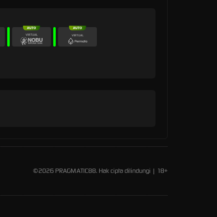
©2026 PRAGMATIC88. Hak cipta dilindungi | 18+