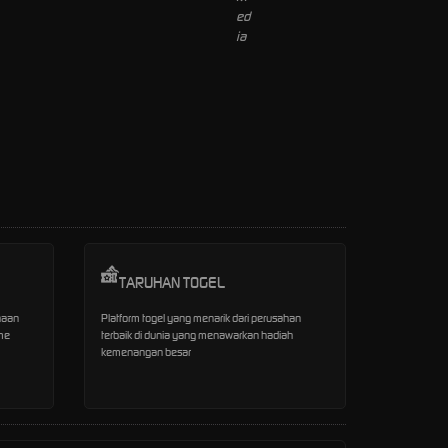
TARUHAN TOGEL
haan
Platform togel yang menarik dari perusahan
ame
terbaik di dunia yang menawarkan hadiah
kemenangan besar