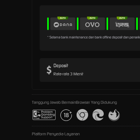
* Selama bank maintenance dan bank offline deposit dan penarik
Deposit
Rata-rata 3 Menit
Tanggung Jawab Bermain
Browser Yang Didukung
Platform Penyedia Layanan