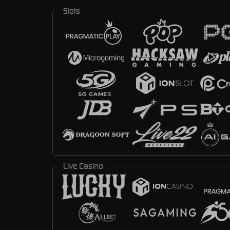
Slots
Live Casino