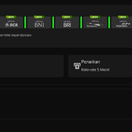
an tidak dapat diproses
Penarikan
Rata-rata 5 Menit